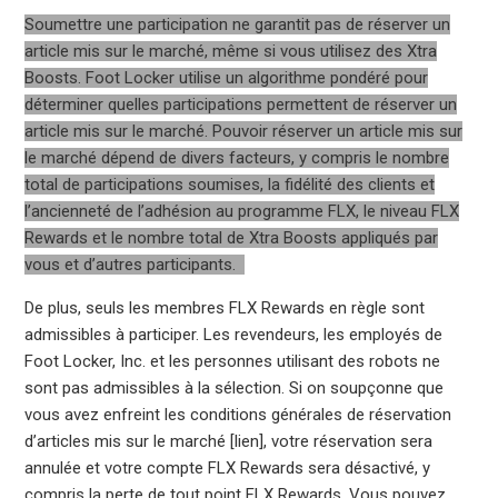
Soumettre une participation ne garantit pas de réserver un
article mis sur le marché, même si vous utilisez des Xtra
Boosts. Foot Locker utilise un algorithme pondéré pour
déterminer quelles participations permettent de réserver un
article mis sur le marché. Pouvoir réserver un article mis sur
le marché dépend de divers facteurs, y compris le nombre
total de participations soumises, la fidélité des clients et
l’ancienneté de l’adhésion au programme FLX, le niveau FLX
Rewards et le nombre total de Xtra Boosts appliqués par
vous et d’autres participants.
De plus, seuls les membres FLX Rewards en règle sont
admissibles à participer. Les revendeurs, les employés de
Foot Locker, Inc. et les personnes utilisant des robots ne
sont pas admissibles à la sélection. Si on soupçonne que
vous avez enfreint les conditions générales de réservation
d’articles mis sur le marché [lien], votre réservation sera
annulée et votre compte FLX Rewards sera désactivé, y
compris la perte de tout point FLX Rewards. Vous pouvez