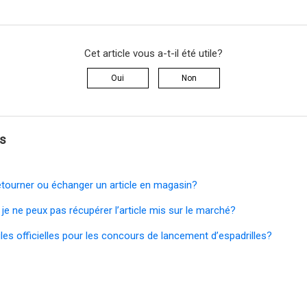
Cet article vous a-t-il été utile?
Oui
Non
és
tourner ou échanger un article en magasin?
 je ne peux pas récupérer l’article mis sur le marché?
gles officielles pour les concours de lancement d’espadrilles?