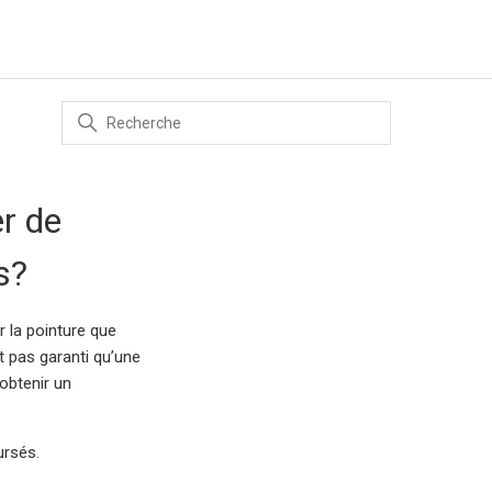
er de
s?
r la pointure que
t pas garanti qu’une
obtenir un
ursés.