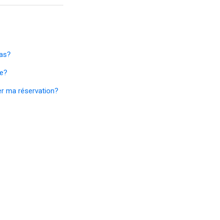
pas?
re?
ler ma réservation?